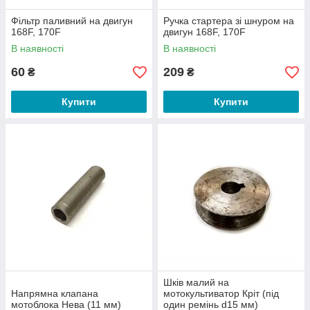
Фільтр паливний на двигун
Ручка стартера зі шнуром на
168F, 170F
двигун 168F, 170F
В наявності
В наявності
60
209
₴
₴
Купити
Купити
Шків малий на
Напрямна клапана
мотокультиватор Кріт (під
мотоблока Нева (11 мм)
один ремінь d15 мм)