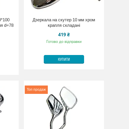
0*100
Дзеркала на скутер 10 мм хром
ня d=78
крапля складані
419 ₴
Готово до відправки
КУПИТИ
Топ продаж