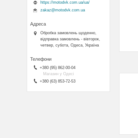
https://motodvk.com.ua/ua/
zakaz@motodvk.com.ua
Обробка замовлень щоденно,
відправка замовлень - вівторок,
четвер, субота, Одеса, Україна
+380 (95) 862-00-04
Магазин у Одесі
+380 (63) 853-72-53