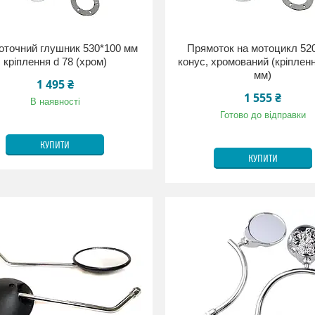
точний глушник 530*100 мм
Прямоток на мотоцикл 52
кріплення d 78 (хром)
конус, хромований (кріплен
мм)
1 495 ₴
1 555 ₴
В наявності
Готово до відправки
КУПИТИ
КУПИТИ