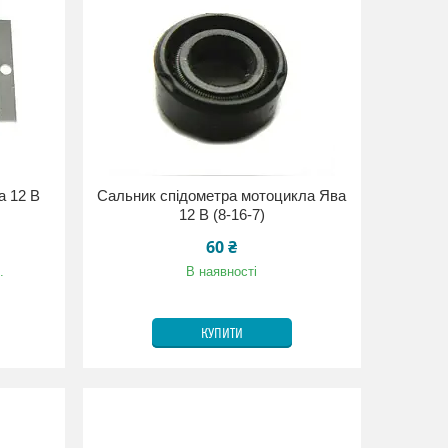
а 12 В
Сальник спідометра мотоцикла Ява
12 В (8-16-7)
60 ₴
.
В наявності
КУПИТИ