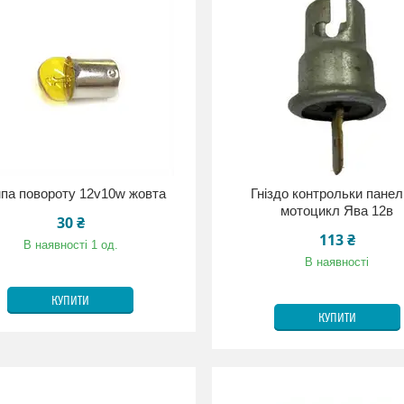
па повороту 12v10w жовта
Гніздо контрольки панел
мотоцикл Ява 12в
30 ₴
113 ₴
В наявності 1 од.
В наявності
КУПИТИ
КУПИТИ