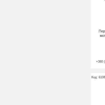
Пер
мот
+380 (
610