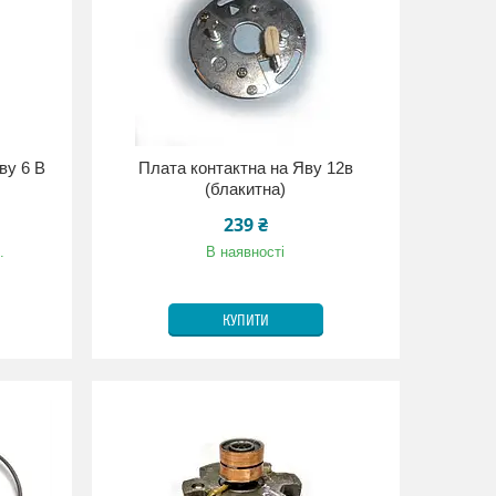
ву 6 В
Плата контактна на Яву 12в
(блакитна)
239 ₴
.
В наявності
КУПИТИ