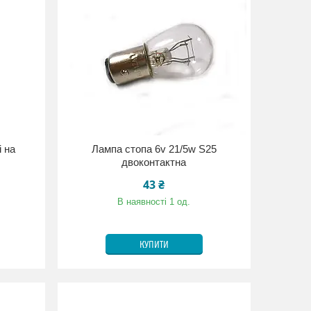
і на
Лампа стопа 6v 21/5w S25
двоконтактна
43 ₴
В наявності 1 од.
КУПИТИ