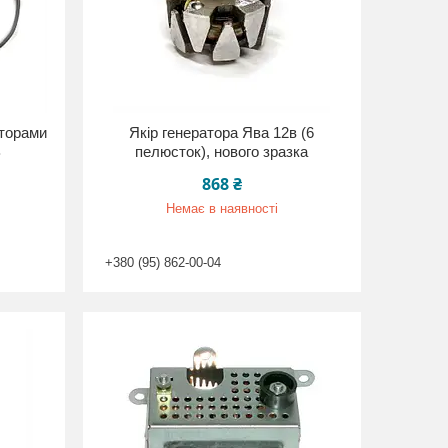
аторами
Якір генератора Ява 12в (6
В
пелюсток), нового зразка
868 ₴
Немає в наявності
+380 (95) 862-00-04