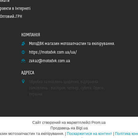
ікати
роекти в Інтернеті
 Оптовий_ГРН
МотоДВК магазин мотозапчастин та екіпірування.
https://motodvk.com.ua/ua/
zakaz@motodvk.com.ua
Обробка замовлень щоденно, відправка
замовлень - вівторок, четвер, субота, Одеса,
Україна
Сайт створений на маркетплейсі
Prom.ua
Продавець на Bigl.ua
МотоДВК магазин мотозапчастин та екіпірування. |
Поскаржитися на контент
|
Політика кон