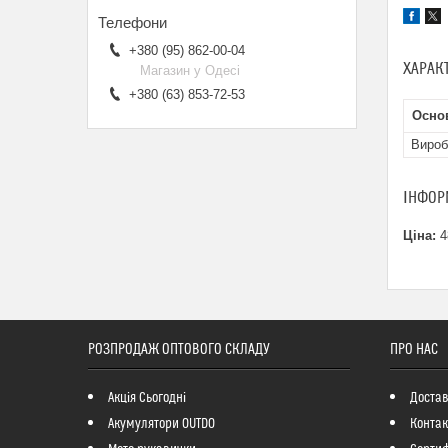
+380 (95) 862-00-04
ХАРАК
Магазин у Одесі
+380 (63) 853-72-53
Основ
Вироб
ІНФОР
Ціна:
4
РОЗПРОДАЖ ОПТОВОГО СКЛАДУ
ПРО НАС
Акція Сьогодні
Достав
Акумулятори OUTDO
Контак