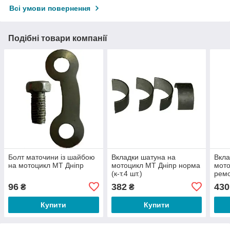
Всі умови повернення
Подібні товари компанії
Болт маточини із шайбою
Вкладки шатуна на
Вкла
на мотоцикл МТ Дніпр
мотоцикл МТ Дніпр норма
мото
(к-т.4 шт.)
ремо
96
382
430
₴
₴
Купити
Купити