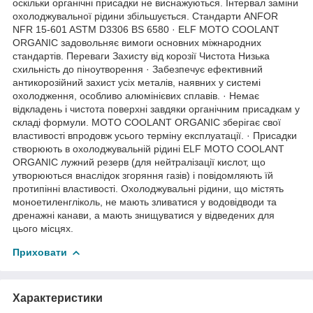
оскільки органічні присадки не виснажуються. Інтервал заміни
охолоджувальної рідини збільшується. Стандарти ANFOR
NFR 15-601 ASTM D3306 BS 6580 · ELF MOTO COOLANT
ORGANIC задовольняє вимоги основних міжнародних
стандартів. Переваги Захисту від корозії Чистота Низька
схильність до піноутворення · Забезпечує ефективний
антикорозійний захист усіх металів, наявних у системі
охолодження, особливо алюмінієвих сплавів. · Немає
відкладень і чистота поверхні завдяки органічним присадкам у
складі формули. MOTO COOLANT ORGANIC зберігає свої
властивості впродовж усього терміну експлуатації. · Присадки
створюють в охолоджувальній рідині ELF MOTO COOLANT
ORGANIC лужний резерв (для нейтралізації кислот, що
утворюються внаслідок згоряння газів) і повідомляють їй
протипінні властивості. Охолоджувальні рідини, що містять
моноетиленгліколь, не мають зливатися у водовідводи та
дренажні канави, а мають знищуватися у відведених для
цього місцях.
Приховати
Характеристики