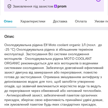
Замовлення під захистом
Опис
Характеристики
Доставка
Оплата
Умови п
Опис
Охолоджувальна рідина Elf Moto coolant organic 1Л (похл. до
-25 °C) Охолоджувальна рідина зі збільшеним терміном
експлуатації. Застосування Всі системи охолодження
мотоциклів · Охолоджувальна рідина MOTO COOLANT
ORGANIC рекомендується для всіх мотоциклів із водяними
системами охолодження. Забезпечує довговічний ефективний
захист двигуна від замерзання або перегрівання; повністю
готова до застосування. Отримана змішуванням антифризу з
деіонізованою водою для того, щоб запобігти утворенню
опадів, що зазвичай викликаються жорсткістю води та ведуть
до перегрівання через обмежений або неповний теплообмін.
· Антикорозійний захист, забезпечений пакетом органічних
присадок, зберігає свою ефективність принаймні удвічі довше,
ніж зумовлений пакетом будь-яких стандартних присадок,