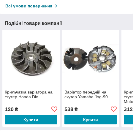
Всі умови повернення
Подібні товари компанії
Крильчатка варіатора на
Варіатор передній на
Крил
скутер Honda Dio
скутер Yamaha Jog-90
скут
Мoto
120
538
312
₴
₴
Купити
Купити