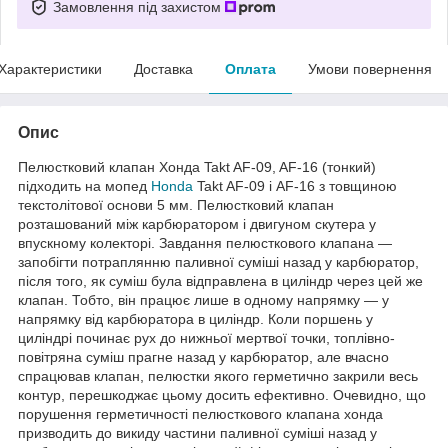
Замовлення під захистом
Характеристики
Доставка
Оплата
Умови повернення
Опис
Пелюстковий клапан Хонда Takt AF-09, AF-16 (тонкий)
підходить на мопед
Honda
Takt AF-09 і AF-16 з товщиною
текстолітової основи 5 мм. Пелюстковий клапан
розташований між карбюратором і двигуном скутера у
впускному колекторі. Завдання пелюсткового клапана —
запобігти потраплянню паливної суміші назад у карбюратор,
після того, як суміш була відправлена в циліндр через цей же
клапан. Тобто, він працює лише в одному напрямку — у
напрямку від карбюратора в циліндр. Коли поршень у
циліндрі починає рух до нижньої мертвої точки, топлівно-
повітряна суміш прагне назад у карбюратор, але вчасно
спрацював клапан, пелюстки якого герметично закрили весь
контур, перешкоджає цьому досить ефективно. Очевидно, що
порушення герметичності пелюсткового клапана хонда
призводить до викиду частини паливної суміші назад у