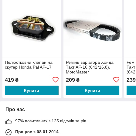
Пелюстковий клапан на
Ремінь варіатора Хонда
Ремі
скутер Honda Pal AF-17
Такт AF-16 (642*16.8),
Такт
MotoMaster
(642
419
209
239
₴
₴
Купити
Купити
Про нас
97% позитивних з 125 відгуків за рік
Працює з 08.01.2014