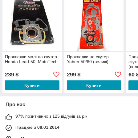
Прокладки малі на скутер
Прокладки на скутер
Прок
Honda Lead-50, МotoТech
Yaben-50/60 (великі)
скут
(вел
239
299
60
₴
₴
Купити
Купити
Про нас
97% позитивних з 125 відгуків за рік
Працює з 08.01.2014