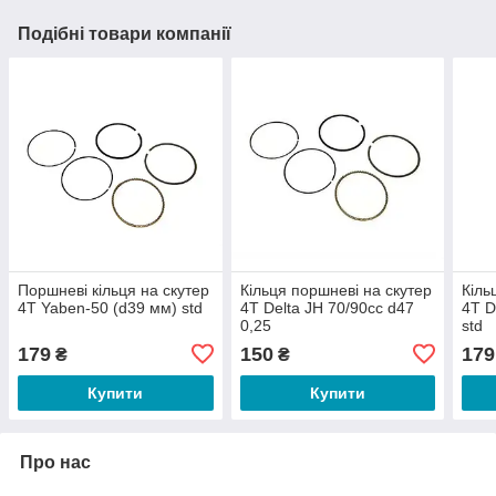
Подібні товари компанії
Поршневі кільця на скутер
Кільця поршневі на скутер
Кіль
4T Yaben-50 (d39 мм) std
4T Delta JH 70/90cc d47
4T D
0,25
std
179
150
179
₴
₴
Купити
Купити
Про нас