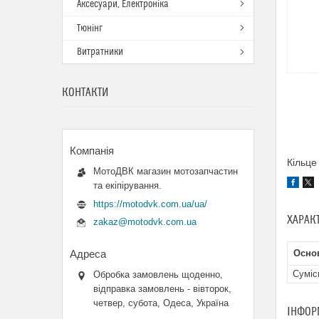
Аксесуари, Електроніка
Тюнінг
Витратники
КОНТАКТИ
Кільце
МотоДВК магазин мотозапчастин
та екіпірування.
https://motodvk.com.ua/ua/
ХАРАК
zakaz@motodvk.com.ua
Основ
Суміс
Обробка замовлень щоденно,
відправка замовлень - вівторок,
четвер, субота, Одеса, Україна
ІНФОР