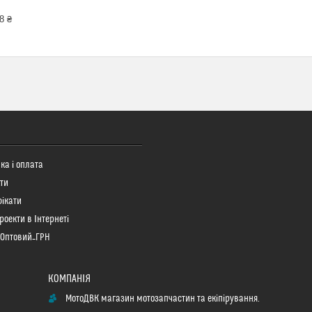
8 ₴
ка і оплата
ти
ікати
роекти в Інтернеті
 Оптовий_ГРН
МотоДВК магазин мотозапчастин та екіпірування.