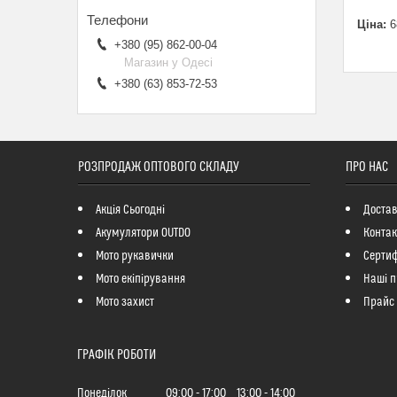
Ціна:
6
+380 (95) 862-00-04
Магазин у Одесі
+380 (63) 853-72-53
РОЗПРОДАЖ ОПТОВОГО СКЛАДУ
ПРО НАС
Акція Сьогодні
Достав
Акумулятори OUTDO
Контак
Мото рукавички
Сертиф
Мото екіпірування
Наші п
Мото захист
Прайс
ГРАФІК РОБОТИ
Понеділок
09:00
17:00
13:00
14:00