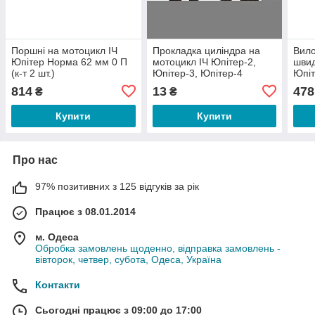
Поршні на мотоцикл ІЧ
Прокладка циліндра на
Вило
Юпітер Норма 62 мм 0 П
мотоцикл ІЧ Юпітер-2,
швид
(к-т 2 шт.)
Юпітер-3, Юпітер-4
Юпіт
814
13
478
₴
₴
Купити
Купити
Про нас
97% позитивних з 125 відгуків за рік
Працює з 08.01.2014
м. Одеса
Обробка замовлень щоденно, відправка замовлень -
вівторок, четвер, субота, Одеса, Україна
Контакти
Сьогодні працює з 09:00 до 17:00