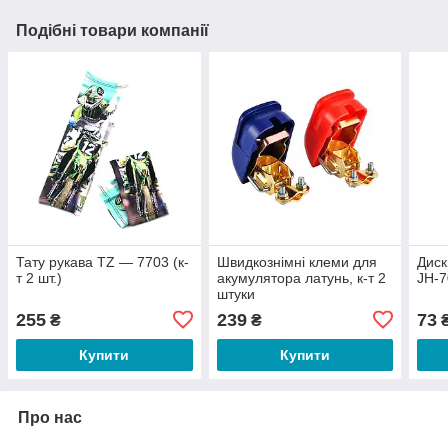
Подібні товари компанії
Тату рукава TZ — 7703 (к-
Швидкознімні клеми для
Диск
т 2 шт.)
акумулятора латунь, к-т 2
JH-70
штуки
255
239
73
₴
₴
Купити
Купити
Про нас