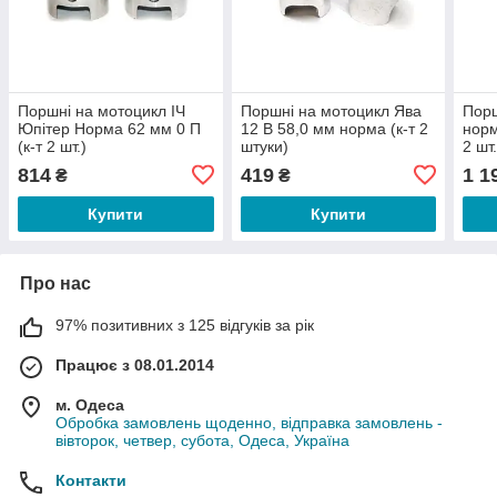
Поршні на мотоцикл ІЧ
Поршні на мотоцикл Ява
Порш
Юпітер Норма 62 мм 0 П
12 В 58,0 мм норма (к-т 2
норм
(к-т 2 шт.)
штуки)
2 шт.
814
419
1 1
₴
₴
Купити
Купити
Про нас
97% позитивних з 125 відгуків за рік
Працює з 08.01.2014
м. Одеса
Обробка замовлень щоденно, відправка замовлень -
вівторок, четвер, субота, Одеса, Україна
Контакти