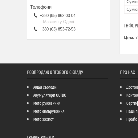
Суміс
Суміс
+380 (95) 862-00-04
Магазин у Одесі
ІНФОР
+380 (63) 853-72-53
Ціна:
7
РОЗПРОДАЖ ОПТОВОГО СКЛАДУ
ПРО НАС
Акція Сьогодні
Достав
Акумулятори OUTDO
Контак
Мото рукавички
Сертиф
Мото екіпірування
Наші п
Мото захист
Прайс
ГРАФІК РОБОТИ