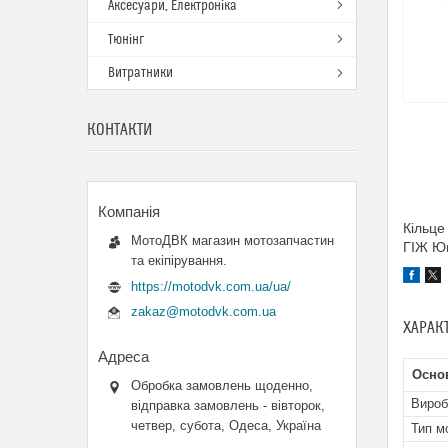
Аксесуари, Електроніка
Тюнінг
Витратники
КОНТАКТИ
Кільце
МотоДВК магазин мотозапчастин
ГІЖ Юп
та екіпірування.
https://motodvk.com.ua/ua/
zakaz@motodvk.com.ua
ХАРАК
Основ
Обробка замовлень щоденно,
Вироб
відправка замовлень - вівторок,
четвер, субота, Одеса, Україна
Тип м