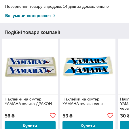
Повернення товару впродовж 14 днів за домовленістю
Всі умови повернення
Подібні товари компанії
Наклейки на скутер
Наклейки на скутер
Накл
YAMAHA велика ДРАКОН
YAMAHA велика синя
YAM
чер
56
53
30
₴
₴
Купити
Купити