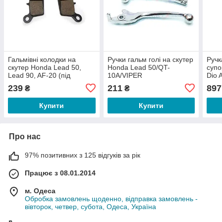
Гальмівні колодки на
Ручки гальм голі на скутер
Ручк
скутер Honda Lead 50,
Honda Lead 50/QT-
супо
Lead 90, AF-20 (під
10А/VIPER
Dio 
дискове гальмо)
239
211
897
₴
₴
Купити
Купити
Про нас
97% позитивних з 125 відгуків за рік
Працює з 08.01.2014
м. Одеса
Обробка замовлень щоденно, відправка замовлень -
вівторок, четвер, субота, Одеса, Україна