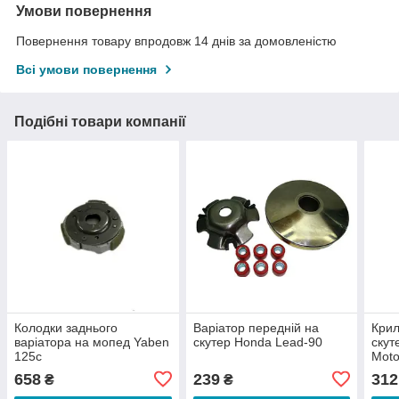
Умови повернення
Повернення товару впродовж 14 днів за домовленістю
Всі умови повернення
Подібні товари компанії
Колодки заднього
Варіатор передній на
Крил
варіатора на мопед Yaben
скутер Honda Lead-90
скут
125c
Мoto
658
239
312
₴
₴