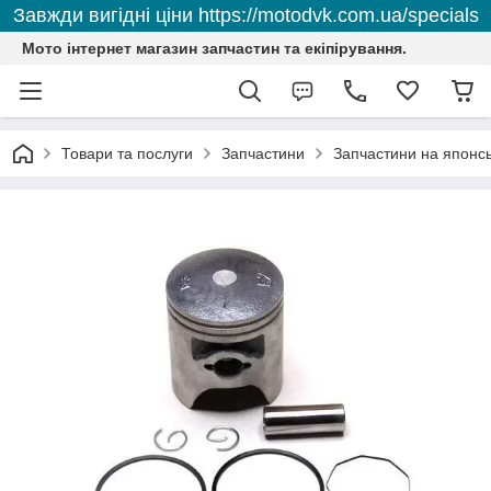
Завжди вигідні ціни https://motodvk.com.ua/specials
Мото інтернет магазин запчастин та екіпірування.
Товари та послуги
Запчастини
Запчастини на японсь