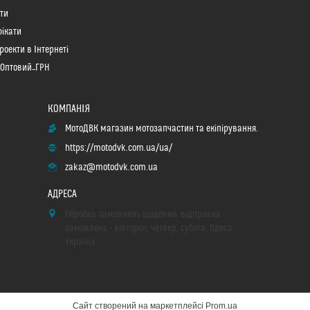
ти
ікати
роекти в Інтернеті
 Оптовий_ГРН
МотоДВК магазин мотозапчастин та екіпірування.
https://motodvk.com.ua/ua/
zakaz@motodvk.com.ua
Обробка замовлень щоденно, відправка
замовлень - вівторок, четвер, субота, Одеса,
Україна
Сайт створений на маркетплейсі
Prom.ua