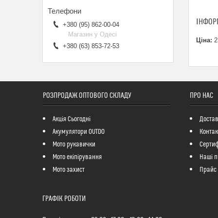
ІНФОР
+380 (95) 862-00-04
Магазин у Одесі
Ціна:
2
+380 (63) 853-72-53
РОЗПРОДАЖ ОПТОВОГО СКЛАДУ
ПРО НАС
Акція Сьогодні
Достав
Акумулятори OUTDO
Контак
Мото рукавички
Сертиф
Мото екіпірування
Наші п
Мото захист
Прайс
ГРАФІК РОБОТИ