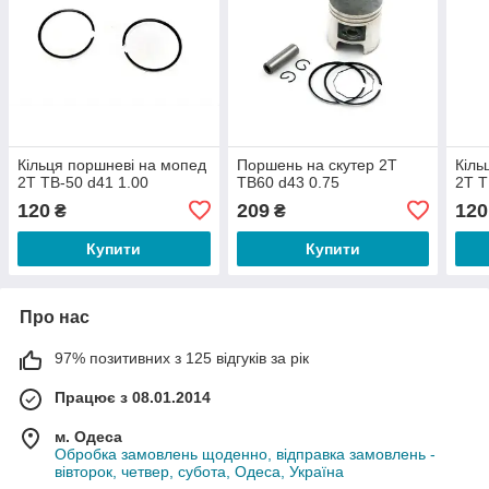
Кільця поршневі на мопед
Поршень на скутер 2Т
Кіль
2Т ТВ-50 d41 1.00
TB60 d43 0.75
2Т Т
120
209
120
₴
₴
Купити
Купити
Про нас
97% позитивних з 125 відгуків за рік
Працює з 08.01.2014
м. Одеса
Обробка замовлень щоденно, відправка замовлень -
вівторок, четвер, субота, Одеса, Україна