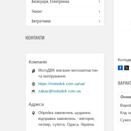
Аксесуари, Електроніка
Тюнінг
Витратники
КОНТАКТИ
Колодк
МотоДВК магазин мотозапчастин
та екіпірування.
ХАРАК
https://motodvk.com.ua/ua/
zakaz@motodvk.com.ua
Основ
Вироб
Код з
Обробка замовлень щоденно,
відправка замовлень - вівторок,
Суміс
четвер, субота, Одеса, Україна