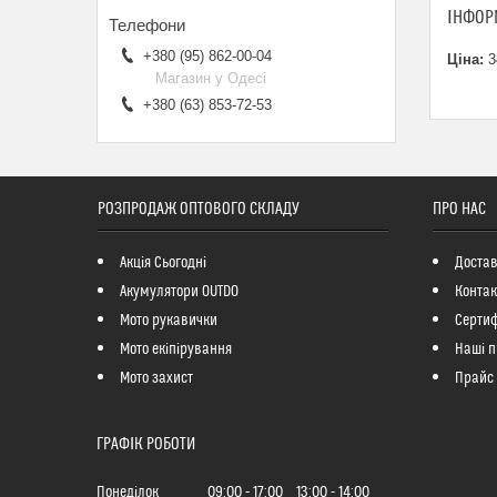
ІНФОР
+380 (95) 862-00-04
Ціна:
3
Магазин у Одесі
+380 (63) 853-72-53
РОЗПРОДАЖ ОПТОВОГО СКЛАДУ
ПРО НАС
Акція Сьогодні
Достав
Акумулятори OUTDO
Контак
Мото рукавички
Сертиф
Мото екіпірування
Наші п
Мото захист
Прайс
ГРАФІК РОБОТИ
Понеділок
09:00
17:00
13:00
14:00