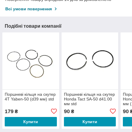
Всі умови повернення
Подібні товари компанії
Поршневі кільця на скутер
Поршневі кільця на скутер
Порш
4T Yaben-50 (d39 мм) std
Honda Tact SA-50 d41.00
Hond
мм std
мм (
179
90
90
₴
₴
Купити
Купити