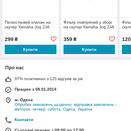
Пелюстковий клапан на
Фільтр повітряний у зборі
Філь
скутер Yamaha Jog 2JA
на скутер Yamaha Jog 2JA
скут
299
359
120
₴
₴
Купити
Купити
Про нас
97% позитивних з 125 відгуків за рік
Працює з 08.01.2014
м. Одеса
Обробка замовлень щоденно, відправка замовлень -
вівторок, четвер, субота, Одеса, Україна
Контакти
Сьогодні працює з 09:00 до 17:00