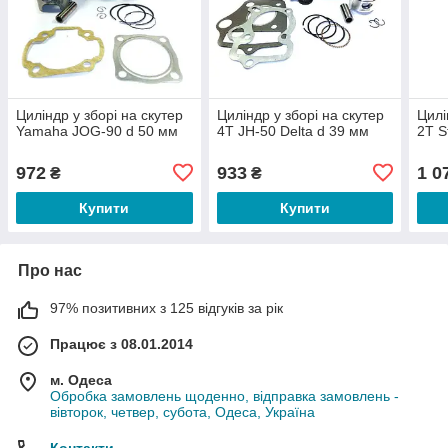
Циліндр у зборі на скутер
Циліндр у зборі на скутер
Цилі
Yamaha JOG-90 d 50 мм
4T JH-50 Delta d 39 мм
2Т S
972
933
1 0
₴
₴
Купити
Купити
Про нас
97% позитивних з 125 відгуків за рік
Працює з 08.01.2014
м. Одеса
Обробка замовлень щоденно, відправка замовлень -
вівторок, четвер, субота, Одеса, Україна
Контакти