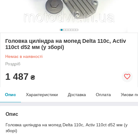
Головка циліндра на мопед Delta 110с, Activ
110ct d52 мм (у зборі)
Немає в наявності
Роздріб
1 487
₴
Опис
Характеристики
Доставка
Оплата
Умови п
Опис
Головка циліндра на мопед Delta 110с, Activ 110ct d52 мм (у
зборі)