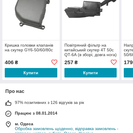
Кришка головки клапанів
Повітряний фільтр на
Напр
на скутер GY6-50/60/80c
китайський скутер 4T 50c
скут
QT-6А (в зборі, довга нога)
50/6
406
257
179
₴
₴
Купити
Купити
Про нас
97% позитивних з 126 відгуків за рік
Працює з 08.01.2014
м. Одеса
Обробка замовлень щоденно, відправка замовлень -