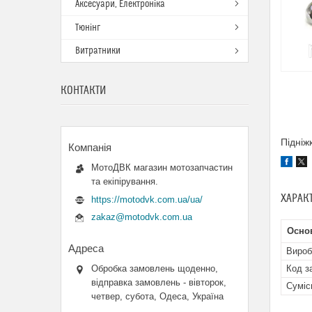
Аксесуари, Електроніка
Тюнінг
Витратники
КОНТАКТИ
Підніж
МотоДВК магазин мотозапчастин
та екіпірування.
ХАРАК
https://motodvk.com.ua/ua/
zakaz@motodvk.com.ua
Основ
Вироб
Код з
Обробка замовлень щоденно,
відправка замовлень - вівторок,
Суміс
четвер, субота, Одеса, Україна