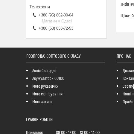
ІНФОР
+380 (95) 862-00-04
Ціна:
9
Магазин у Одесі
+380 (63) 853-72-53
РОЗПРОДАЖ ОПТОВОГО СКЛАДУ
ПРО НАС
Акція Сьогодні
Достав
Акумулятори OUTDO
Контак
Мото рукавички
Сертиф
Мото екіпірування
Наші п
Мото захист
Прайс
ГРАФІК РОБОТИ
Понеділок
09:00
17:00
13:00
14:00