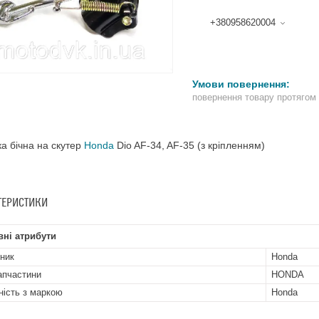
+380958620004
повернення товару протягом
ка бічна на скутер
Honda
Dio AF-34, AF-35 (з кріпленням)
ТЕРИСТИКИ
ні атрибути
ник
Honda
апчастини
HONDA
ність з маркою
Honda