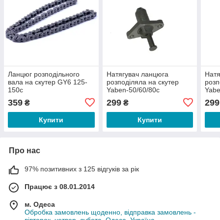
Ланцюг розподільного
Натягувач ланцюга
Натя
вала на скутер GY6 125-
розподіляла на скутер
розп
150c
Yaben-50/60/80c
Yabe
359
299
299
₴
₴
Купити
Купити
Про нас
97% позитивних з 125 відгуків за рік
Працює з 08.01.2014
м. Одеса
Обробка замовлень щоденно, відправка замовлень -
вівторок, четвер, субота, Одеса, Україна