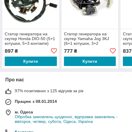
Статор генератора на
Статор генератора на
Стат
скутер Honda DIO-50 (5+1
скутер Yamaha Jog 3KJ
скут
котушок, 5+3 контакти)
(6+1 котушок, 3+2
коту
контакти)
897
777
837
₴
₴
Купити
Купити
Про нас
97% позитивних з 125 відгуків за рік
Працює з 08.01.2014
м. Одеса
Обробка замовлень щоденно, відправка замовлень -
вівторок, четвер, субота, Одеса, Україна
Контакти