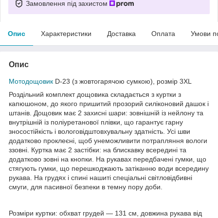
Замовлення під захистом
Опис
Характеристики
Доставка
Оплата
Умови п
Опис
Мотодощовик
D-23 (з жовтогарячою сумкою), розмір 3XL
Роздільний комплект дощовика складається з куртки з
капюшоном, до якого пришитий прозорий силіконовий дашок і
штанів. Дощовик має 2 захисні шари: зовнішній із нейлону та
внутрішній із поліуретанової плівки, що гарантує гарну
зносостійкість і вологовідштовхувальну здатність. Усі шви
додатково проклеєні, щоб унеможливити потрапляння вологи
ззовні. Куртка має 2 застібки: на блискавку всередині та
додатково зовні на кнопки. На рукавах передбачені гумки, що
стягують гумки, що перешкоджають затіканню води всередину
рукава. На грудях і спині нашиті спеціальні світловідбивні
смуги, для пасивної безпеки в темну пору доби.
Розміри куртки: обхват грудей — 131 см, довжина рукава від