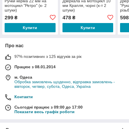
Ручки керма 22 мм на
Дзеркала на мотоцикл 10
Дзер
мотоцикл "Ретро" (к- 2
мм Крапля, чорні (к-т 2
"Рук
штуки)
штуки)
різь
штук
299
478
598
₴
₴
Купити
Купити
Про нас
97% позитивних з 125 відгуків за рік
Працює з 08.01.2014
м. Одеса
Обробка замовлень щоденно, відправка замовлень -
вівторок, четвер, субота, Одеса, Україна
Контакти
Сьогодні працює з 09:00 до 17:00
Показати весь графік роботи