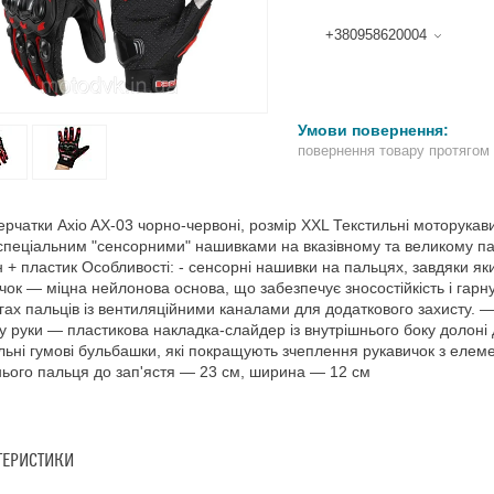
+380958620004
повернення товару протягом
рчатки Axio AX-03 чорно-червоні, розмір XXL Текстильні моторукавич
спеціальним "сенсорними" нашивками на вказівному та великому п
 + пластик Особливості: - сенсорні нашивки на пальцях, завдяки 
чок — міцна нейлонова основа, що забезпечує зносостійкість і гарну
ах пальців із вентиляційними каналами для додаткового захисту. —
у руки — пластикова накладка-слайдер із внутрішнього боку долоні
льні гумові бульбашки, які покращують зчеплення рукавичок з елем
ього пальця до зап'ястя — 23 см, ширина — 12 см
ТЕРИСТИКИ