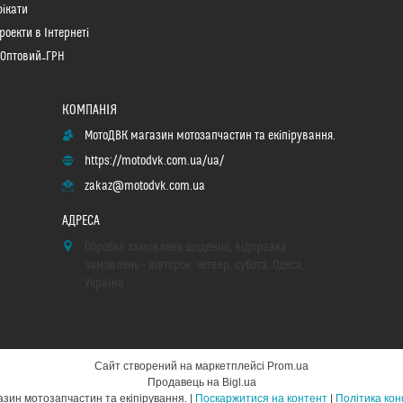
ікати
роекти в Інтернеті
 Оптовий_ГРН
МотоДВК магазин мотозапчастин та екіпірування.
https://motodvk.com.ua/ua/
zakaz@motodvk.com.ua
Обробка замовлень щоденно, відправка
замовлень - вівторок, четвер, субота, Одеса,
Україна
Сайт створений на маркетплейсі
Prom.ua
Продавець на Bigl.ua
МотоДВК магазин мотозапчастин та екіпірування. |
Поскаржитися на контент
|
Політика кон