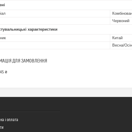
вні
іал
Комбінова
Червоний
стувальницькі характеристики
ник
Китай
Весна/Осі
МАЦІЯ ДЛЯ ЗАМОВЛЕННЯ
45 ₴
ка і оплата
ти