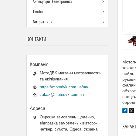
Аксесуари, Електроніка
Тюнінг
Витратники
КОНТАКТИ
Мотопе
також 
МотоДВК магазин мотозапчастин
нейлон
та екіпірування.
рукави
фаланг
https://motodvk.com.ua/ua/
обхват
zakaz@motodvk.com.ua
спеціа
середн
Обробка замовлень щоденно,
відправка замовлень - вівторок,
ХАРАК
четвер, субота, Одеса, Україна