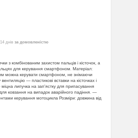
 14 днів
за домовленістю
ки з комбінованим захистом пальців і кісточок, а
альцях для керування смартфоном. Матеріал:
яким можна керувати смартфоном, не знімаючи
 вентиляцію — пластикові вставки на кісточках і
 міцна липучка на зап'ястку для припасування
 для ковзання на випадок аварійного падіння. —
ентами керування мотоцикла Розміри: довжина від