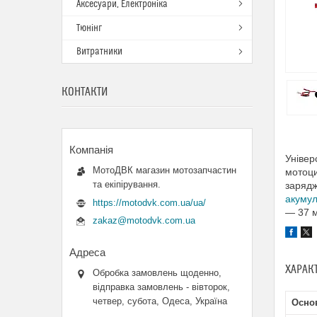
Аксесуари, Електроніка
Тюнінг
Витратники
КОНТАКТИ
Універ
МотоДВК магазин мотозапчастин
мотоци
та екіпірування.
зарядж
акуму
https://motodvk.com.ua/ua/
— 37 
zakaz@motodvk.com.ua
ХАРАК
Обробка замовлень щоденно,
відправка замовлень - вівторок,
четвер, субота, Одеса, Україна
Основ