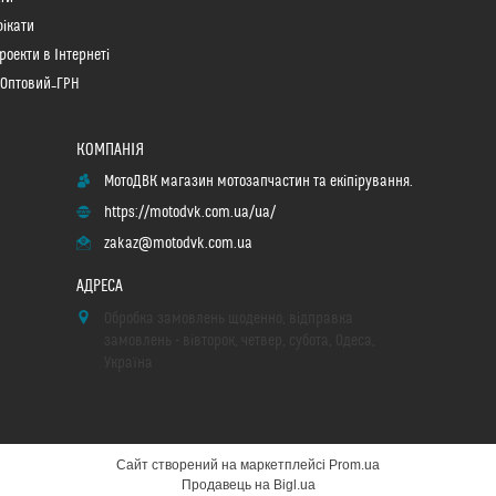
ікати
роекти в Інтернеті
 Оптовий_ГРН
МотоДВК магазин мотозапчастин та екіпірування.
https://motodvk.com.ua/ua/
zakaz@motodvk.com.ua
Обробка замовлень щоденно, відправка
замовлень - вівторок, четвер, субота, Одеса,
Україна
Сайт створений на маркетплейсі
Prom.ua
Продавець на Bigl.ua