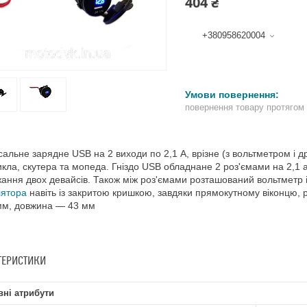
404 ₴
+380958620004
повернення товару протягом
сальне зарядне USB на 2 виходи по 2,1 А, врізне (з вольтметром і д
кла, скутера та мопеда. Гніздо USB обладнане 2 роз'ємами на 2,1 
ання двох девайсів. Також між роз'ємами розташований вольтметр і
лятора
навіть із закритою кришкою, завдяки прямокутному віконцю, 
мм, довжина — 43 мм
ТЕРИСТИКИ
ні атрибути