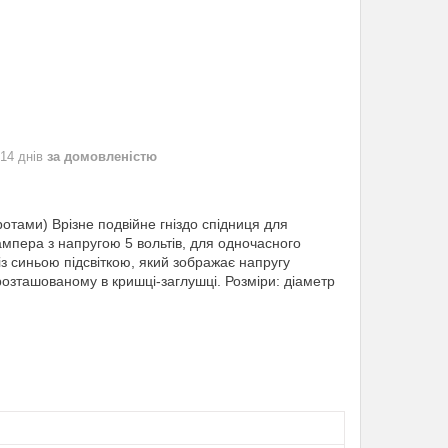
 14 днів
за домовленістю
ротами) Врізне подвійне гніздо спідниця для
ампера з напругою 5 вольтів, для одночасного
з синьою підсвіткою, який зображає напругу
розташованому в кришці-заглушці. Розміри: діаметр