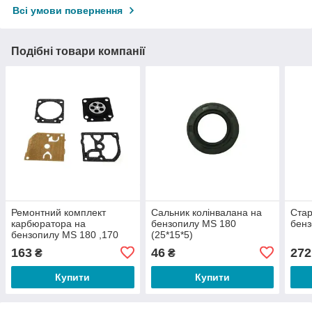
Всі умови повернення
Подібні товари компанії
Ремонтний комплект
Сальник колінвалана на
Стар
карбюратора на
бензопилу MS 180
бенз
бензопилу MS 180 ,170
(25*15*5)
163
46
272
₴
₴
Купити
Купити