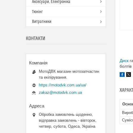
Аксесуари, Електроніка
Тюнінг
Витратники
КОНТАКТИ
Диск
га
болтів
МотоДВК магазин мотозапчастин
та екіпірування.
https://motodvk.com.ua/ua/
ХАРАК
zakaz@motodvk.com.ua
Осно
Вироб
Обробка замовлень щоденно,
Суміс
відправка замовлень - вівторок,
четвер, субота, Одеса, Україна