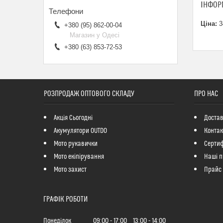
ІНФОР
Ціна:
3
+380 (95) 862-00-04
Магазин у Одесі
+380 (63) 853-72-53
РОЗПРОДАЖ ОПТОВОГО СКЛАДУ
ПРО НАС
Акція Сьогодні
Достав
Акумулятори OUTDO
Контак
Мото рукавички
Сертиф
Мото екіпірування
Наші п
Мото захист
Прайс
ГРАФІК РОБОТИ
Понеділок
09:00
17:00
13:00
14:00