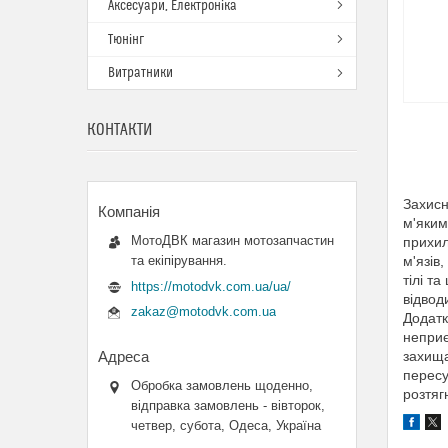
Аксесуари, Електроніка
Тюнінг
Витратники
КОНТАКТИ
Захисн
м'яким
МотоДВК магазин мотозапчастин
прихил
та екіпірування.
м'язів
тілі т
https://motodvk.com.ua/ua/
відвод
zakaz@motodvk.com.ua
Додатк
неприє
захища
пересу
Обробка замовлень щоденно,
розтяг
відправка замовлень - вівторок,
четвер, субота, Одеса, Україна