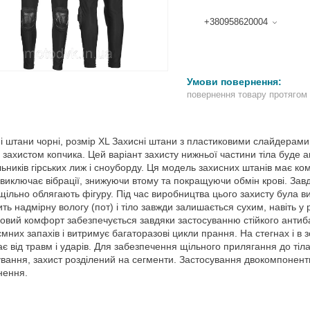
+380958620004
повернення товару протягом
і штани чорні, розмір XL Захисні штани з пластиковими слайдерами дл
 захистом копчика. Цей варіант захисту нижньої частини тіла буде ак
ьників гірських лиж і сноуборду. Ця модель захисних штанів має ком
, виключає вібрації, знижуючи втому та покращуючи обмін крові. З
а щільно облягають фігуру. Під час виробництва цього захисту була 
ить надмірну вологу (пот) і тіло завжди залишається сухим, навіть у
овий комфорт забезпечується завдяки застосуванню стійкого антиб
мних запахів і витримує багаторазові цикли прання. На стегнах і в 
є від травм і ударів. Для забезпечення щільного прилягання до ті
вання, захист розділений на сегменти. Застосування двокомпонентної
нення.