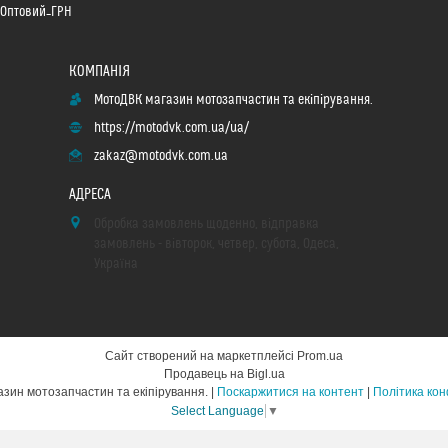
 Оптовий_ГРН
МотоДВК магазин мотозапчастин та екіпірування.
https://motodvk.com.ua/ua/
zakaz@motodvk.com.ua
Обробка замовлень щоденно, відправка
замовлень - вівторок, четвер, субота, Одеса,
Україна
Сайт створений на маркетплейсі
Prom.ua
Продавець на Bigl.ua
МотоДВК магазин мотозапчастин та екіпірування. |
Поскаржитися на контент
|
Політика кон
Select Language
▼