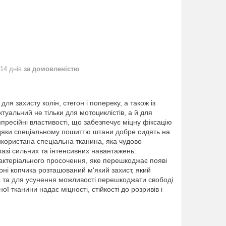
 14 днів
за домовленістю
я захисту колін, стегон і попереку, а також із
туальний не тільки для мотоциклістів, а й для
пресійні властивості, що забезпечує міцну фіксацію
авдяки спеціальному пошиттю штани добре сидять на
використана спеціальна тканина, яка чудово
 разі сильних та інтенсивних навантажень.
актеріального просочення, яке перешкоджає появі
зоні копчика розташований м'який захист, який
ла та для усунення можливості перешкоджати свободі
 тканини надає міцності, стійкості до розривів і