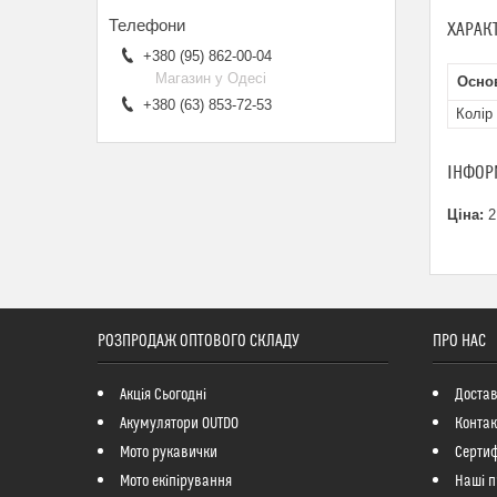
ХАРАК
+380 (95) 862-00-04
Магазин у Одесі
Осно
+380 (63) 853-72-53
Колір
ІНФОР
Ціна:
2
РОЗПРОДАЖ ОПТОВОГО СКЛАДУ
ПРО НАС
Акція Сьогодні
Достав
Акумулятори OUTDO
Контак
Мото рукавички
Сертиф
Мото екіпірування
Наші п